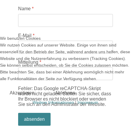
Name
*
E-Mail
*
Wir benutzen Cookies
Wir nutzen Cookies auf unserer Website. Einige von ihnen sind
essenziell für den Betrieb der Seite, während andere uns helfen, diese
Website und die Nutzererfahrung zu verbessern (Tracking Cookies).
Mitteilung
*
Sie können selbst entscheiden, ob Sie die Cookies zulassen möchten.
Bitte beachten Sie, dass bei einer Ablehnung womöglich nicht mehr
alle Funktionalitäten der Seite zur Verfügung stehen.
Fehler: Das Google reCAPTCHA-Skript
Akzeptieren
Ablehnen
wurde nicht geladen. Stellen Sie sicher, dass
Ihr Browser es nicht blockiert oder wenden
Weitere Informationen
|
Impressum
Sie sich an den Administrator der Website.
absenden